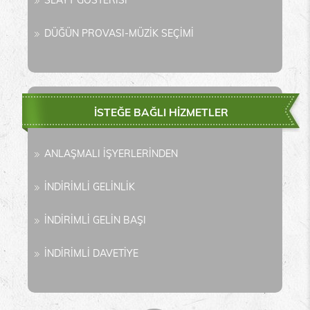
SLAYT GÖSTERİSİ
DÜĞÜN PROVASI-MÜZİK SEÇİMİ
İSTEĞE BAĞLI HİZMETLER
ANLAŞMALI İŞYERLERİNDEN
İNDİRİMLİ GELİNLİK
İNDİRİMLİ GELİN BAŞI
İNDİRİMLİ DAVETİYE