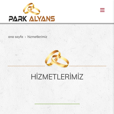
ana sayfa
hi̇zmetleri̇mi̇z
HİZMETLERİMİZ